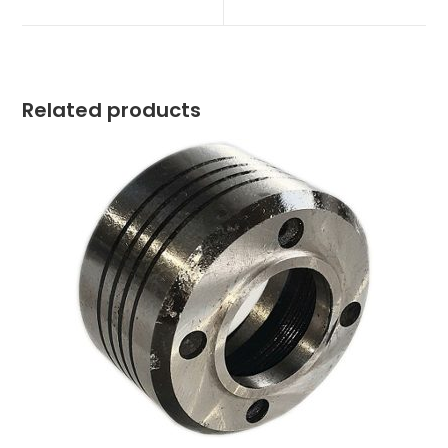
new
new
window
window
Related products